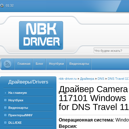
01:32
Главная
Блог
Ноутбуки
Видеокарты
nbk-driver.ru
»
Драйвера
»
DNS
»
DNS Travel 11
Драйверы/Drivers
Драйвер Camera 
На главную
117101 Windows 7
Ноутбуки
for DNS Travel 1
Видеокарты
Принтеры/МФУ
Операционная система:
Windo
DLL/EXE
Версия: