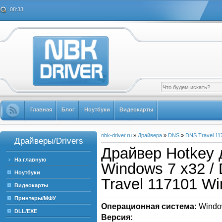
08:33
Главная
Блог
Ноутбуки
Видеокарты
nbk-driver.ru
»
Драйвера
»
DNS
»
DNS Travel 11
Драйверы/Drivers
Драйвер Hotkey 
На главную
Windows 7 x32 / 
Ноутбуки
Travel 117101 W
Видеокарты
Принтеры/МФУ
Операционная система:
Windo
DLL/EXE
Версия: