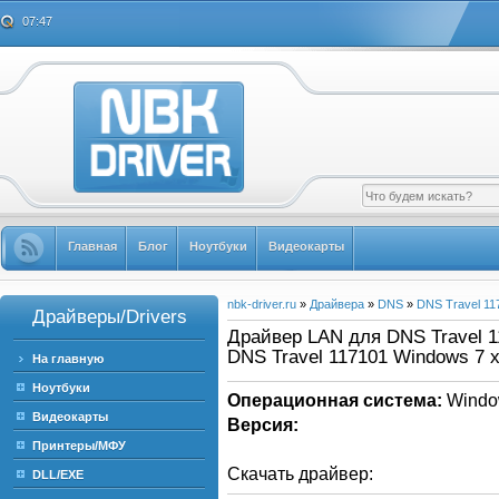
07:47
Главная
Блог
Ноутбуки
Видеокарты
nbk-driver.ru
»
Драйвера
»
DNS
»
DNS Travel 11
Драйверы/Drivers
Драйвер LAN для DNS Travel 11
DNS Travel 117101 Windows 7 
На главную
Ноутбуки
Операционная система:
Windo
Видеокарты
Версия:
Принтеры/МФУ
Скачать драйвер:
DLL/EXE