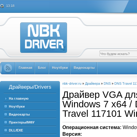
13:18
Главная
Блог
Ноутбуки
Видеокарты
nbk-driver.ru
»
Драйвера
»
DNS
»
DNS Travel 11
Драйверы/Drivers
Драйвер VGA для
На главную
Windows 7 x64 / 
Ноутбуки
Travel 117101 W
Видеокарты
Принтеры/МФУ
Операционная система:
Windo
DLL/EXE
Версия: