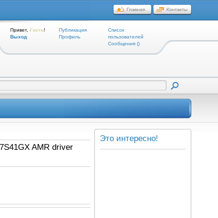
Привет,
Гость
!
Публикация
Список
Выход
Профиль
пользователей
Cообщения ()
Это интересно!
K7S41GX AMR driver