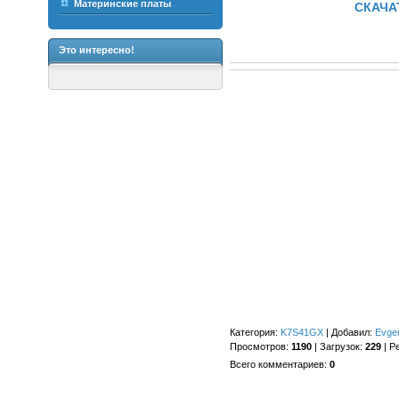
Материнские платы
СКАЧАТ
Это интересно!
Категория
:
K7S41GX
|
Добавил
:
Evge
Просмотров
:
1190
|
Загрузок
:
229
|
Р
Всего комментариев
:
0