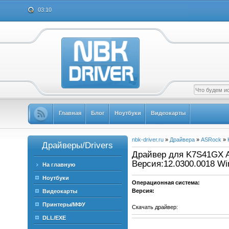
03:10
Главная
Блог
Ноутбуки
Видеокарты
nbk-driver.ru
»
Драйвера
»
ASRock
»
Драйверы/Drivers
Драйвер для K7S41GX AM
Версия:12.0300.0018 W
На главную
Ноутбуки
Операционная система:
Версия:
Видеокарты
Принтеры/МФУ
Скачать драйвер:
DLL/EXE