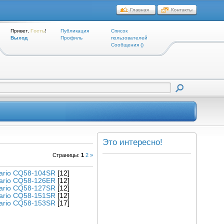
Привет,
Гость
!
Публикация
Список
Выход
Профиль
пользователей
Cообщения ()
Это интересно!
Страницы
:
1
2
»
ario CQ58-104SR
[12]
ario CQ58-126ER
[12]
ario CQ58-127SR
[12]
ario CQ58-151SR
[12]
ario CQ58-153SR
[17]