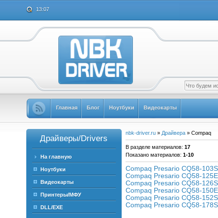
13:07
Главная
Блог
Ноутбуки
Видеокарты
nbk-driver.ru
»
Драйвера
» Compaq
Драйверы/Drivers
В разделе материалов
:
17
Показано материалов
:
1-10
На главную
Compaq Presario CQ58-103
Ноутбуки
Compaq Presario CQ58-125
Compaq Presario CQ58-126
Видеокарты
Compaq Presario CQ58-150
Принтеры/МФУ
Compaq Presario CQ58-152
Compaq Presario CQ58-178
DLL/EXE