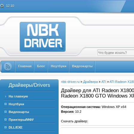
12:10
Главная
Блог
Ноутбуки
Видеокарты
nbk-driver.ru
»
Драйвера
»
ATI
»
ATI Radeon X1
Драйверы/Drivers
Драйвер для ATI Radeon X1800 
Radeon X1800 GTO Windows X
На главную
Ноутбуки
Операционная система:
Windows XP x64
Версия:
10.2
Видеокарты
Принтеры/МФУ
Скачать драйвер:
DLL/EXE