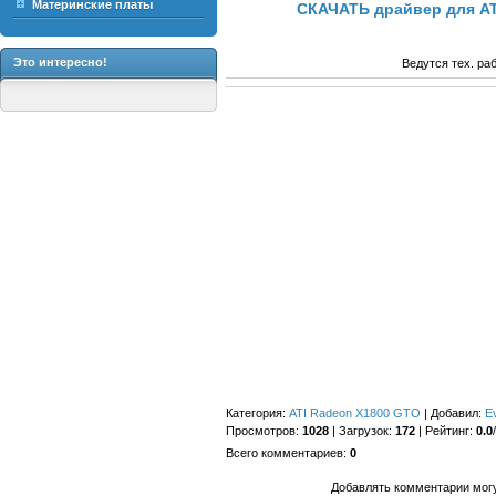
Материнские платы
СКАЧАТЬ драйвер для AT
Это интересно!
Ведутся тех. ра
Категория
:
ATI Radeon X1800 GTO
|
Добавил
:
E
Просмотров
:
1028
|
Загрузок
:
172
|
Рейтинг
:
0.0
/
Всего комментариев
:
0
Добавлять комментарии могу