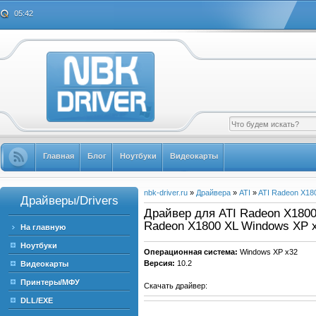
05:42
Главная
Блог
Ноутбуки
Видеокарты
nbk-driver.ru
»
Драйвера
»
ATI
»
ATI Radeon X18
Драйверы/Drivers
Драйвер для ATI Radeon X1800 
Radeon X1800 XL Windows XP 
На главную
Ноутбуки
Операционная система:
Windows XP x32
Версия:
10.2
Видеокарты
Принтеры/МФУ
Скачать драйвер:
DLL/EXE