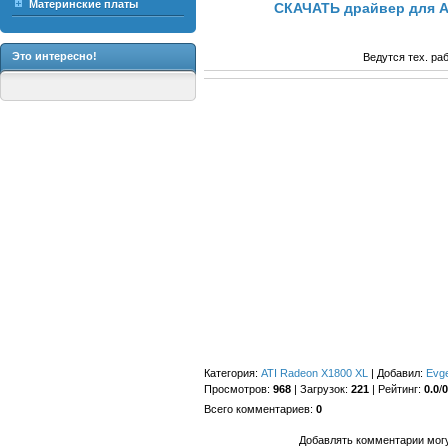
Материнские платы
СКАЧАТЬ драйвер для A
Это интересно!
Ведутся тех. ра
Категория
:
ATI Radeon X1800 XL
|
Добавил
:
Evg
Просмотров
:
968
|
Загрузок
:
221
|
Рейтинг
:
0.0
/
0
Всего комментариев
:
0
Добавлять комментарии могу