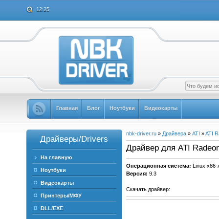
12:25
Главная
Блог
Ноутбуки
Видеокарты
nbk-driver.ru
»
Драйвера
»
ATI
»
ATI 
Драйверы/Drivers
Драйвер для ATI Radeon 
На главную
Операционная система:
Linux x86-
Ноутбуки
Версия:
9.3
Видеокарты
Скачать драйвер:
Принтеры/МФУ
DLL/EXE