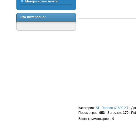
Материнские платы
Это интересно!
Категория
:
ATI Radeon X1800 XT
|
До
Просмотров
:
953
|
Загрузок
:
170
|
Ре
Всего комментариев
:
0