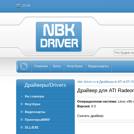
23:36
Главная
Блог
Ноутбуки
Видеокарты
nbk-driver.ru
»
Драйвера
»
ATI
»
ATI 
Драйверы/Drivers
Драйвер для ATI Radeon 
На главную
Операционная система:
Linux x86-
Ноутбуки
Версия:
9.3
Видеокарты
Скачать драйвер:
Принтеры/МФУ
DLL/EXE