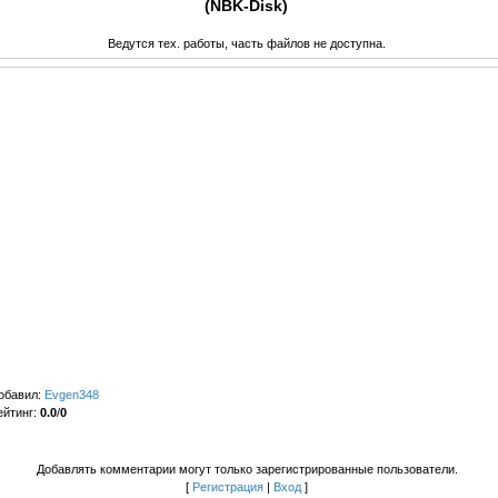
(NBK-Disk)
Ведутся тех. работы, часть файлов не доступна.
обавил
:
Evgen348
ейтинг
:
0.0
/
0
Добавлять комментарии могут только зарегистрированные пользователи.
[
Регистрация
|
Вход
]