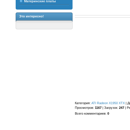
Материнские платы
Это интересно!
Категория
:
ATI Radeon X1950 XTX
|
Д
Просмотров
:
1167
|
Загрузок
:
247
|
Р
Всего комментариев
:
0