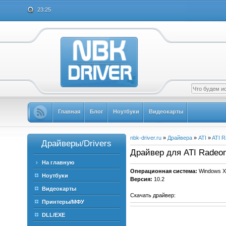
23:25
Главная
Блог
Ноутбуки
Видеокарты
nbk-driver.ru
»
Драйвера
»
ATI
»
ATI 
Драйверы/Drivers
Драйвер для ATI Radeon
На главную
Операционная система:
Windows X
Ноутбуки
Версия:
10.2
Видеокарты
Скачать драйвер:
Принтеры/МФУ
DLL/EXE