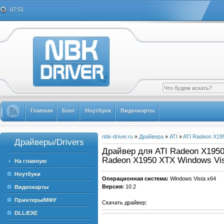
07:51
Главная
Блог
Ноутбуки
Видеокарты
nbk-driver.ru
»
Драйвера
»
ATI
»
ATI Radeon X19
Драйверы/Drivers
Драйвер для ATI Radeon X1950 
Radeon X1950 XTX Windows Vis
На главную
Ноутбуки
Операционная система:
Windows Vista x64
Версия:
10.2
Видеокарты
Принтеры/МФУ
Скачать драйвер:
DLL/EXE