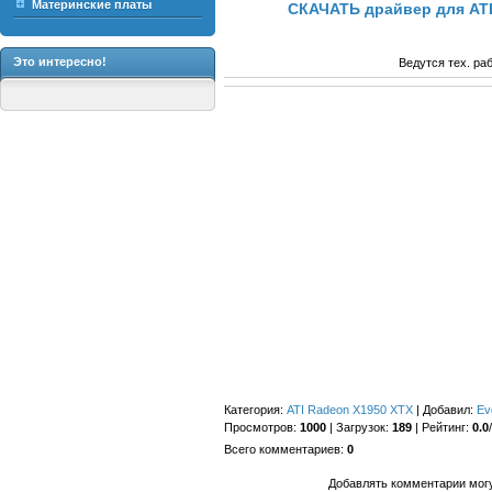
Материнские платы
СКАЧАТЬ драйвер для ATI
Это интересно!
Ведутся тех. ра
Категория
:
ATI Radeon X1950 XTX
|
Добавил
:
Ev
Просмотров
:
1000
|
Загрузок
:
189
|
Рейтинг
:
0.0
/
Всего комментариев
:
0
Добавлять комментарии могу