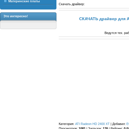
Материнские платы
Скачать драйвер:
Это интересно!
СКАЧАТЬ драйвер для AT
Ведутся тех. ра
Категория
:
ATI Radeon HD 2400 XT
|
Добавил
:
E
Просмотров
:
1081
|
Загрузок
:
176
|
Рейтинг
:
0.0
/