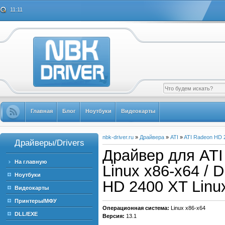
11:11
Главная
Блог
Ноутбуки
Видеокарты
nbk-driver.ru
»
Драйвера
»
ATI
»
ATI Radeon HD 
Драйверы/Drivers
Драйвер для ATI
На главную
Linux x86-x64 / D
Ноутбуки
HD 2400 XT Linu
Видеокарты
Принтеры/МФУ
Операционная система:
Linux x86-x64
DLL/EXE
Версия:
13.1