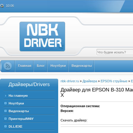
10:06
Главная
Блог
Ноутбуки
Видеокарты
nbk-driver.ru
»
Драйвера
»
EPSON струйные
»
E
Драйверы/Drivers
Драйвер для EPSON B-310 Mac
X
На главную
Ноутбуки
Операционная система:
Версия:
Видеокарты
Принтеры/МФУ
Скачать драйвер:
DLL/EXE