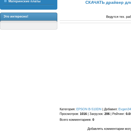
Материнские платы
СКАЧАТЬ драйвер для
Это интересно!
Ведутся тех. ра
Категория
:
EPSON B-510DN
|
Добавил
:
Evgen34
Просмотров
:
1016
|
Загрузок
:
206
|
Рейтинг
:
0.0
/
Всего комментариев
:
0
Добавлять комментарии могу