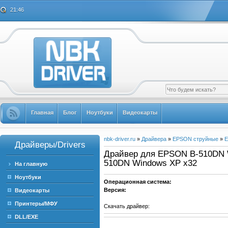
21:46
Главная
Блог
Ноутбуки
Видеокарты
nbk-driver.ru
»
Драйвера
»
EPSON струйные
»
E
Драйверы/Drivers
Драйвер для EPSON B-510DN Wi
510DN Windows XP x32
На главную
Ноутбуки
Операционная система:
Версия:
Видеокарты
Принтеры/МФУ
Скачать драйвер:
DLL/EXE