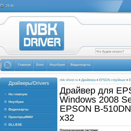
21:41
Главная
Блог
Ноутбуки
Видеокарты
nbk-driver.ru
»
Драйвера
»
EPSON струйные
»
E
Драйверы/Drivers
Драйвер для E
На главную
Windows 2008 Serv
Ноутбуки
EPSON B-510DN 
Видеокарты
x32
Принтеры/МФУ
DLL/EXE
Операционная система: