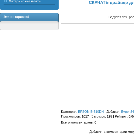
Материнские платы
СКАЧАТЬ драйвер дл
Это интересно!
Ведутся тех. ра
Категория
:
EPSON B-510DN
|
Добавил
:
Evgen34
Просмотров
:
1017
|
Загрузок
:
195
|
Рейтинг
:
0.0
/
Всего комментариев
:
0
Добавлять комментарии могу