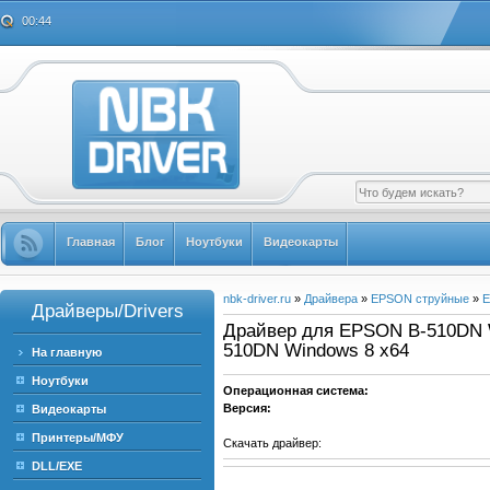
00:44
Главная
Блог
Ноутбуки
Видеокарты
nbk-driver.ru
»
Драйвера
»
EPSON струйные
»
E
Драйверы/Drivers
Драйвер для EPSON B-510DN Wi
510DN Windows 8 x64
На главную
Ноутбуки
Операционная система:
Версия:
Видеокарты
Принтеры/МФУ
Скачать драйвер:
DLL/EXE