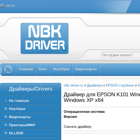
05:53
Главная
Блог
Ноутбуки
Видеокарты
nbk-driver.ru
»
Драйвера
»
EPSON струйные
»
E
Драйверы/Drivers
Драйвер для EPSON K101 Windo
Windows XP x64
На главную
Ноутбуки
Операционная система:
Версия:
Видеокарты
Принтеры/МФУ
Скачать драйвер:
DLL/EXE