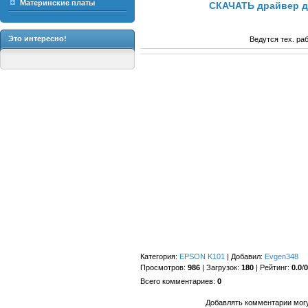
Материнские платы
СКАЧАТЬ драйвер д
Это интересно!
Ведутся тех. ра
Категория
:
EPSON K101
|
Добавил
:
Evgen348
Просмотров
:
986
|
Загрузок
:
180
|
Рейтинг
:
0.0
/
0
Всего комментариев
:
0
Добавлять комментарии могу