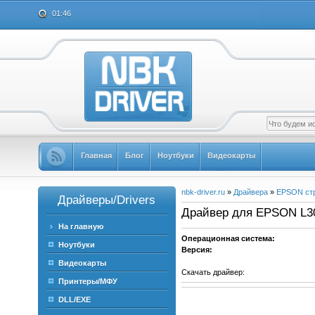
01:46
Главная
Блог
Ноутбуки
Видеокарты
nbk-driver.ru
»
Драйвера
»
EPSON ст
Драйверы/Drivers
Драйвер для EPSON L300 
На главную
Операционная система:
Ноутбуки
Версия:
Видеокарты
Скачать драйвер:
Принтеры/МФУ
DLL/EXE