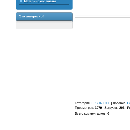
Материнские платы
Это интересно!
Категория
:
EPSON L300
|
Добавил
:
E
Просмотров
:
1079
|
Загрузок
:
206
|
Р
Всего комментариев
:
0