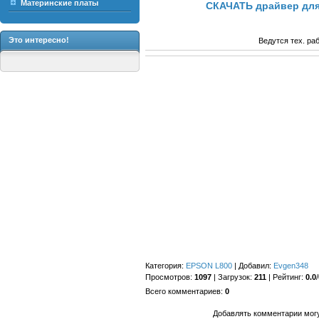
Материнские платы
СКАЧАТЬ драйвер для
Это интересно!
Ведутся тех. ра
Категория
:
EPSON L800
|
Добавил
:
Evgen348
Просмотров
:
1097
|
Загрузок
:
211
|
Рейтинг
:
0.0
/
Всего комментариев
:
0
Добавлять комментарии могу