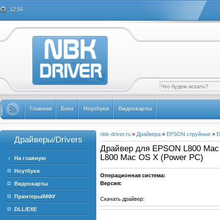
12:56
Главная
Блог
Ноутбуки
Видеокарты
nbk-driver.ru
»
Драйвера
»
EPSON струйные
»
E
Драйверы/Drivers
Драйвер для EPSON L800 Mac O
L800 Mac OS X (Power PC)
На главную
Ноутбуки
Операционная система:
Версия:
Видеокарты
Принтеры/МФУ
Скачать драйвер:
DLL/EXE