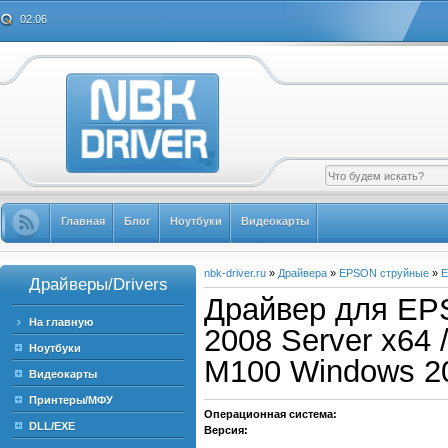
02:06
Главная
Блог
Ноутбуки
Видеокарты
nbk-driver.ru
»
Драйвера
»
EPSON струйные
»
E
Драйверы/Drivers
Драйвер для EP
На главную
2008 Server x64 
Ноутбуки
M100 Windows 20
Видеокарты
Принтеры/МФУ
Операционная система:
DLL/EXE
Версия: