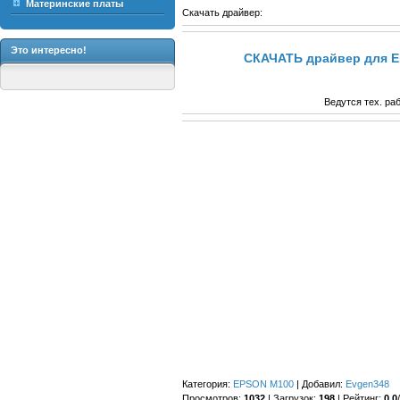
Материнские платы
Скачать драйвер:
Это интересно!
СКАЧАТЬ драйвер для E
Ведутся тех. ра
Категория
:
EPSON M100
|
Добавил
:
Evgen348
Просмотров
:
1032
|
Загрузок
:
198
|
Рейтинг
:
0.0
/