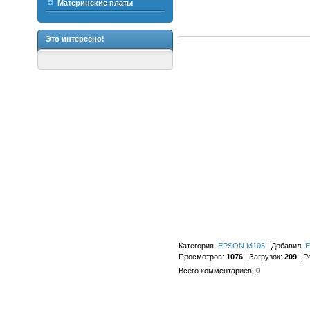
Материнские платы
Это интересно!
Категория
:
EPSON M105
|
Добавил
:
E
Просмотров
:
1076
|
Загрузок
:
209
|
Р
Всего комментариев
:
0