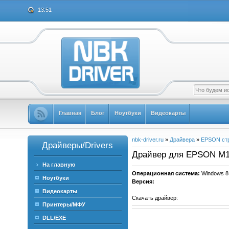
13:51
Главная
Блог
Ноутбуки
Видеокарты
nbk-driver.ru
»
Драйвера
»
EPSON ст
Драйверы/Drivers
Драйвер для EPSON M10
На главную
Операционная система:
Windows 8
Ноутбуки
Версия:
Видеокарты
Скачать драйвер:
Принтеры/МФУ
DLL/EXE