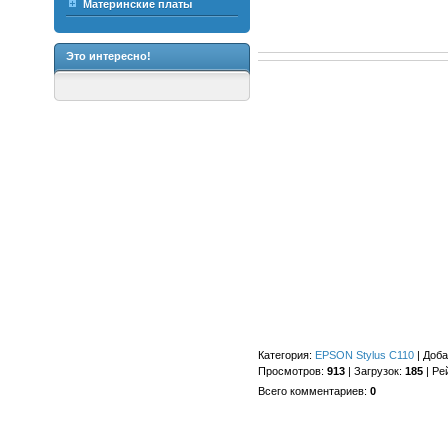
Материнские платы
Это интересно!
Категория
:
EPSON Stylus C110
|
Доба
Просмотров
:
913
|
Загрузок
:
185
|
Ре
Всего комментариев
:
0