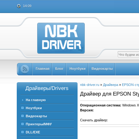
14:09
Главная
Блог
Ноутбуки
Видеокарты
nbk-driver.ru
»
Драйвера
»
EPSON ст
Драйверы/Drivers
Драйвер для EPSON Styl
На главную
Операционная система:
Windows X
Ноутбуки
Версия:
Видеокарты
Скачать драйвер:
Принтеры/МФУ
DLL/EXE