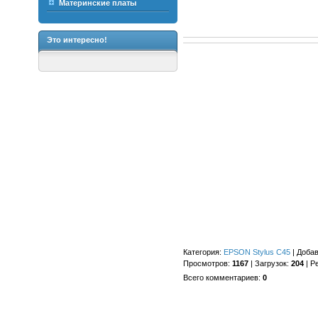
Материнские платы
Это интересно!
Категория
:
EPSON Stylus C45
|
Доба
Просмотров
:
1167
|
Загрузок
:
204
|
Р
Всего комментариев
:
0