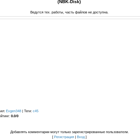
(NBK-Disk)
Ведутся тех. работы, часть файлов не доступна.
вил
:
Evgen348
|
Теги
:
c45
ейтинг
:
0.0
/
0
Добавлять комментарии могут только зарегистрированные пользователи.
[
Регистрация
|
Вход
]