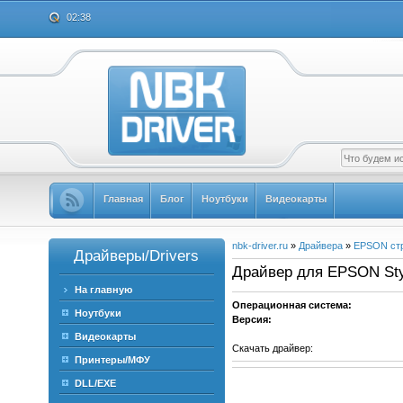
02:38
Главная
Блог
Ноутбуки
Видеокарты
nbk-driver.ru
»
Драйвера
»
EPSON ст
Драйверы/Drivers
Драйвер для EPSON Styl
На главную
Операционная система:
Ноутбуки
Версия:
Видеокарты
Скачать драйвер:
Принтеры/МФУ
DLL/EXE