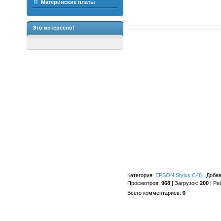
Материнские платы
Это интересно!
Категория
:
EPSON Stylus C48
|
Доба
Просмотров
:
968
|
Загрузок
:
200
|
Ре
Всего комментариев
:
0