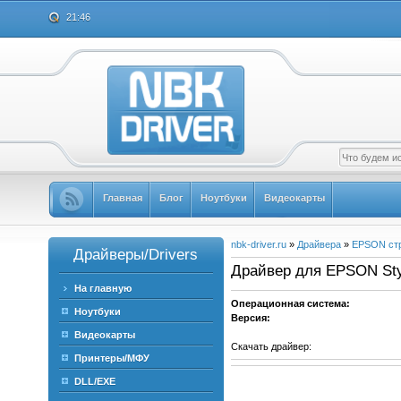
21:46
Главная
Блог
Ноутбуки
Видеокарты
nbk-driver.ru
»
Драйвера
»
EPSON ст
Драйверы/Drivers
Драйвер для EPSON Styl
На главную
Операционная система:
Ноутбуки
Версия:
Видеокарты
Скачать драйвер:
Принтеры/МФУ
DLL/EXE