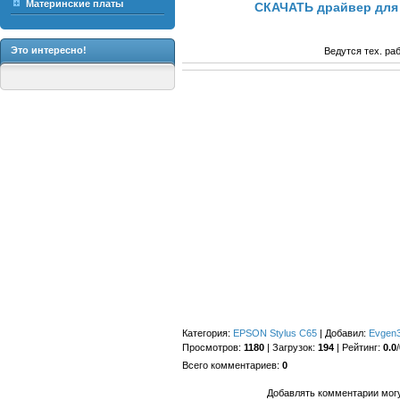
Материнские платы
СКАЧАТЬ драйвер для 
Это интересно!
Ведутся тех. ра
Категория
:
EPSON Stylus C65
|
Добавил
:
Evgen
Просмотров
:
1180
|
Загрузок
:
194
|
Рейтинг
:
0.0
/
Всего комментариев
:
0
Добавлять комментарии могу