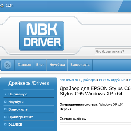
11:54
Главная
Блог
Ноутбуки
Видеокарты
nbk-driver.ru
»
Драйвера
»
EPSON струйные
»
E
Драйверы/Drivers
Драйвер для EPSON Stylus C65
Stylus C65 Windows XP x64
На главную
Ноутбуки
Операционная система:
Windows XP x64
Версия:
Видеокарты
Принтеры/МФУ
Скачать драйвер:
DLL/EXE