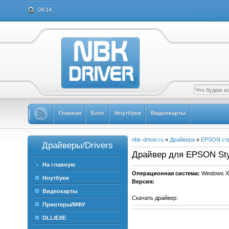
04:14
Главная
Блог
Ноутбуки
Видеокарты
nbk-driver.ru
»
Драйвера
»
EPSON ст
Драйверы/Drivers
Драйвер для EPSON Styl
На главную
Операционная система:
Windows X
Ноутбуки
Версия:
Видеокарты
Скачать драйвер:
Принтеры/МФУ
DLL/EXE