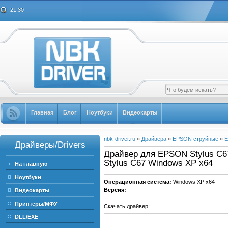
21:30
Главная
Блог
Ноутбуки
Видеокарты
nbk-driver.ru
»
Драйвера
»
EPSON струйные
»
E
Драйверы/Drivers
Драйвер для EPSON Stylus C67
Stylus C67 Windows XP x64
На главную
Ноутбуки
Операционная система:
Windows XP x64
Версия:
Видеокарты
Принтеры/МФУ
Скачать драйвер:
DLL/EXE