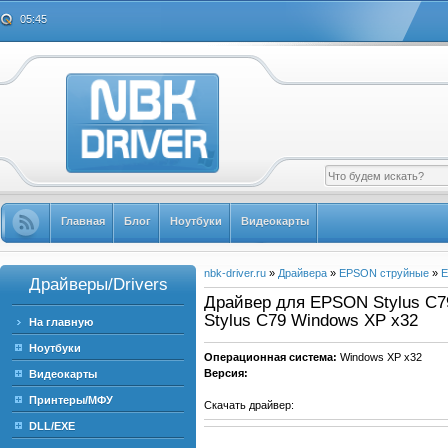
05:45
Главная
Блог
Ноутбуки
Видеокарты
nbk-driver.ru
»
Драйвера
»
EPSON струйные
»
E
Драйверы/Drivers
Драйвер для EPSON Stylus C79
Stylus C79 Windows XP x32
На главную
Ноутбуки
Операционная система:
Windows XP x32
Версия:
Видеокарты
Принтеры/МФУ
Скачать драйвер:
DLL/EXE