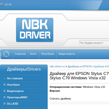
05:40
Главная
Блог
Ноутбуки
Видеокарты
nbk-driver.ru
»
Драйвера
»
EPSON струйные
»
E
Драйверы/Drivers
Драйвер для EPSON Stylus C79
Stylus C79 Windows Vista x32
На главную
Ноутбуки
Операционная система:
Windows Vista x32
Версия:
Видеокарты
Принтеры/МФУ
Скачать драйвер:
DLL/EXE