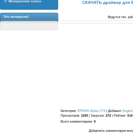
Материнские платы
СКАЧАТЬ драйвер для E
Это интересно!
Ведутся тех. ра
Категория
:
EPSON Stylus C79
|
Добавил
:
Evgen
Просмотров
:
1193
|
Загрузок
:
272
|
Рейтинг
:
0.0
/
Всего комментариев
:
0
Добавлять комментарии могу