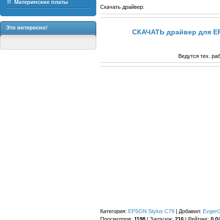
Материнские платы
Скачать драйвер:
Это интересно!
СКАЧАТЬ драйвер для EP
Ведутся тех. ра
Категория
:
EPSON Stylus C79
|
Добавил
:
Evgen
Просмотров
:
1198
|
Загрузок
:
216
|
Рейтинг
:
0.0
/