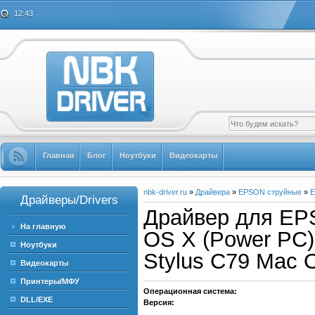
12:43
Главная
Блог
Ноутбуки
Видеокарты
nbk-driver.ru
»
Драйвера
»
EPSON струйные
»
E
Драйверы/Drivers
Драйвер для EP
На главную
OS X (Power PC) 
Ноутбуки
Stylus C79 Mac 
Видеокарты
Принтеры/МФУ
Операционная система:
DLL/EXE
Версия: