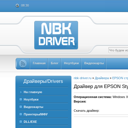
08:30
Главная
Блог
Ноутбуки
Видеокарты
nbk-driver.ru
»
Драйвера
»
EPSON ст
Драйверы/Drivers
Драйвер для EPSON Styl
На главную
Операционная система:
Windows X
Ноутбуки
Версия:
Видеокарты
Скачать драйвер:
Принтеры/МФУ
DLL/EXE