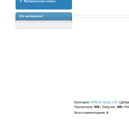
Материнские платы
Это интересно!
Категория
:
EPSON Stylus C87
|
Доба
Просмотров
:
936
|
Загрузок
:
188
|
Ре
Всего комментариев
:
0