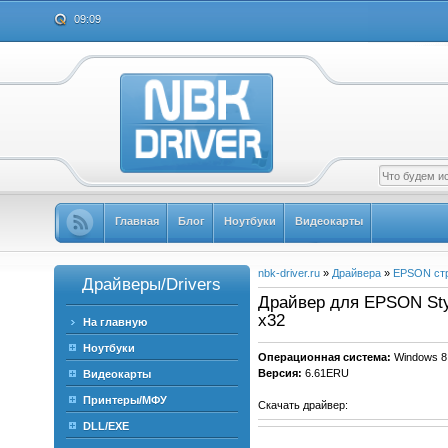
09:09
Главная
Блог
Ноутбуки
Видеокарты
nbk-driver.ru
»
Драйвера
»
EPSON ст
Драйверы/Drivers
Драйвер для EPSON Styl
x32
На главную
Ноутбуки
Операционная система:
Windows 8
Версия:
6.61ERU
Видеокарты
Принтеры/МФУ
Скачать драйвер:
DLL/EXE