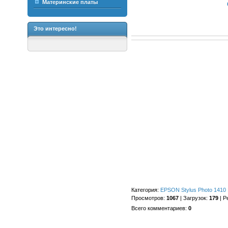
Материнские платы
Это интересно!
Категория
:
EPSON Stylus Photo 1410
Просмотров
:
1067
|
Загрузок
:
179
|
Р
Всего комментариев
:
0