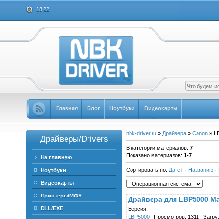
18:22
Главная
Блог
Ноутбуки
Видеокарты
nbk-driver.ru
»
Драйвера
»
Canon
» L
Драйверы/Drivers
В категории материалов
:
7
Показано материалов
:
1-7
На главную
Сортировать по
:
Дате
·
Названию
·
Ноутбуки
Видеокарты
Принтеры/МФУ
Драйвера для LBP5000 Mac
DLL/EXE
Версия:
LBP5000
| Просмотров: 1311 | Загруз