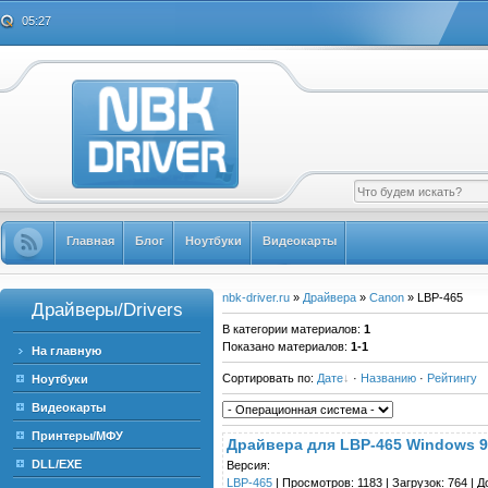
05:27
Главная
Блог
Ноутбуки
Видеокарты
nbk-driver.ru
»
Драйвера
»
Canon
» LBP-465
Драйверы/Drivers
В категории материалов
:
1
Показано материалов
:
1-1
На главную
Сортировать по
:
Дате
·
Названию
·
Рейтингу
Ноутбуки
Видеокарты
Принтеры/МФУ
Драйвера для LBP-465 Windows 95-
DLL/EXE
Версия:
LBP-465
| Просмотров: 1183 | Загрузок: 764 | 