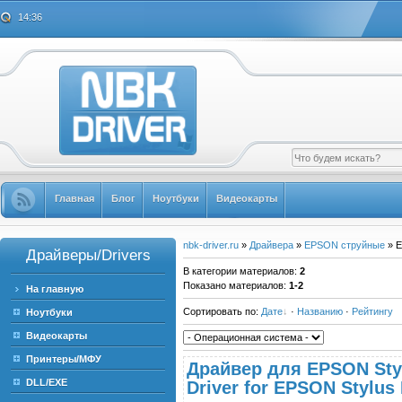
14:36
Главная
Блог
Ноутбуки
Видеокарты
nbk-driver.ru
»
Драйвера
»
EPSON струйные
» E
Драйверы/Drivers
В категории материалов
:
2
Показано материалов
:
1-2
На главную
Сортировать по
:
Дате
·
Названию
·
Рейтингу
Ноутбуки
Видеокарты
Принтеры/МФУ
Драйвер для EPSON Styl
DLL/EXE
Driver for EPSON Stylus